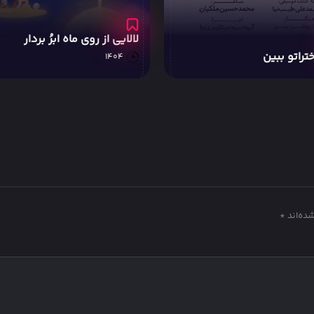
روی ماه ابرُ بردار
لالایی می بینی خورشیدُ فردا
1404
ده‌اند
*