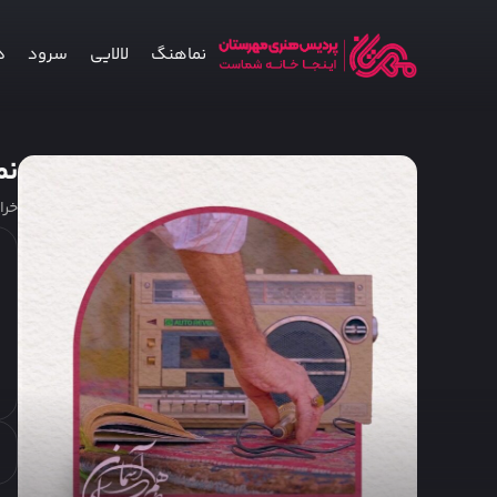
نماهنگ
لالایی
سرود
د
نم
خرا