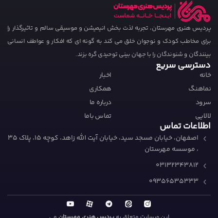
پردیس هنری مهرستان،‌ تجربه لذت بخش انیمیشن و موسیقی سالم و تاثیرگذار را
برای مخاطب کودک و نوجوان خلق می کند به گونه ای که افکار و عواطف انسانی
بینندگان و شنوندگان را با جهان بینی توحیدی گره بزند.
دسترسی سریع
خانه
اخبار
نماهنگ
همکاری
سرود
درباره ما
لالایی
تماس باما
اطلاعات تماس
اصفهان، خیابان مسجد سید، خیابان آیت الله زاهد، کوچه ۱۵، پلاک 35
، موسسه مهرستان
03132343812
09356535333
این وبسایت متعلق به
پردیس هنری مهرستان
می