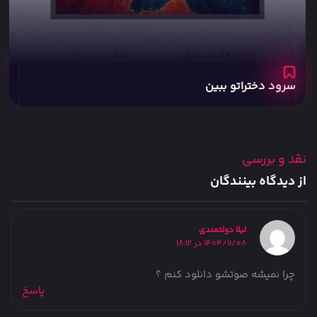
سرود دختراتو ببین
نقد و بررسی
از دیدگاه بینندگان
لیلا دولتمندی
1404/11/08 در 18:12
چرا نمیشه صوتشو دانلود کنم ؟
پاسخ