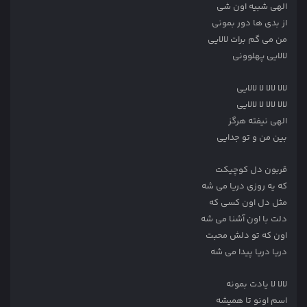
الهی شبیه اون شی
از بدی ها دور بمونی
من می گم برات لالایی
لالایی پهلوونی
لالا لالا لا لالایی
لالا لالا لا لالایی
الهی نیفته هرگز
بین من و تو جدایی
قربون دل کوچیکت
که یه روزی دریا می شه
مثل دل اون کسی که
دلت با اون آشنا می شه
اون که تو دلش محبت
دریا دریا پیدا می شه
لالا لا یادت بمونه
اسم اونو تا همیشه